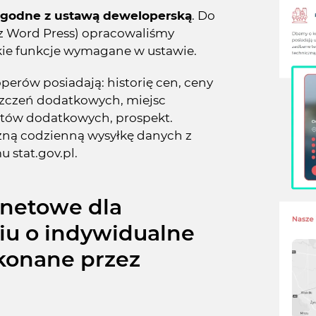
 zgodne z ustawą deweloperską
. Do
z Word Press) opracowaliśmy
kie funkcje wymagane w ustawie.
erów posiadają: historię cen, ceny
szczeń dodatkowych, miejsc
ztów dodatkowych, prospekt.
ną codzienną wysyłkę danych z
 stat.gov.pl.
rnetowe dla
u o indywidualne
ykonane przez