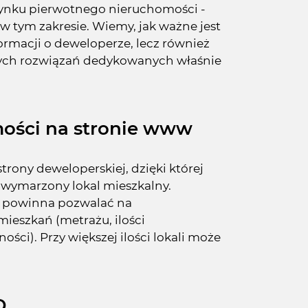
ynku pierwotnego nieruchomości -
w tym zakresie. Wiemy, jak ważne jest
ormacji o deweloperze, lecz również
ch rozwiązań dedykowanych właśnie
ości na stronie www
rony deweloperskiej, dzięki której
 wymarzony lokal mieszkalny.
j powinna pozwalać na
ieszkań (metrażu, ilości
ści). Przy większej ilości lokali może
D