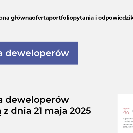
rona główna
oferta
portfolio
pytania i odpowiedzi
la deweloperów
la deweloperów
z dnia 21 maja 2025